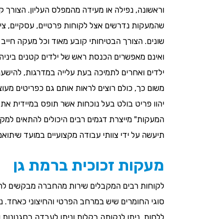
וראשונה, נפילה או מעידה מהמפלס העליון. הצורך קי
שהמעקות נדרשים אצל לקוחות פרטיים, עסקיים, ציבו
שונים. הצורך הבטיחותי קובע מאוד וכל מעקה חייב לה
ואינם מאפשרים הכנסת ראש של ילדים קטנים ביניהן
ילדים ואחרים לתמיכה בעת עלייה במדרגות, להישענו
משום כך, כולם רוצים לראות אותם גם כפריטים מעוצ
יהוו פריט בולט בעל נוכחות אשר תופס במיידית את ה
המעקות" מייצרת דגמים רבים היכולים להתאים למק
תיעשה על ידי צוותי עבודה מקצועיים במועד שיתוא
מעקות זכוכית ברמת גן
לקוחות רבים המקבלים שירות מהחברה מבקשים לה
סוגי החומרים שיש במרחב הפרטי והחיצוני כאחד. ני
ללחות, ניתן לנקותה בקלות וניתן לעבדה בסגנונות ו