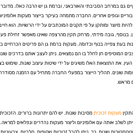
ים גם במרחב הסביבתי והאורבאני, וברמת גן יש הרבה כאלו. מדובר על
ריים וגופים אחרים. החברה מתמחה בעיקר בייצור מעקות אלומיניום, 
יות מיוצר ומותקן על פי תקנים המוכתבים על ידי הרשויות. הוא חייב
. בנוסף, גובה מידתי, מרחק תקין מהרצפה שאינו מאפשר זחילת פעוט
ת בעת צפייה בנוף וכדומה. מעקות ברמת גן הם פריטים הכרחיים בכל 
בים המוסיפים חן לחלל בו הם נמצאים. ניתן לעצב אותם בדרכים שונ
עין. את התוצאות האלו משיגים על ידי שיטות עיצוב שונות, שימוש בצ
ומות שונים. תהליך הייצור במפעלי החברה מתחיל עם הזמנה מסודר
ם מראש.
תקין
מעקות זכוכית
מסיבות שונות. יש להם יתרונות ברורים. הזכוכ
תן לשלב אותה עם אלומיניום וליצור מעקות נהדרים ונפלאים למראה.
טקסטורות שונות. כך, ניתן לקבל זכוכיות שקופות, חלביות, צבעוניות