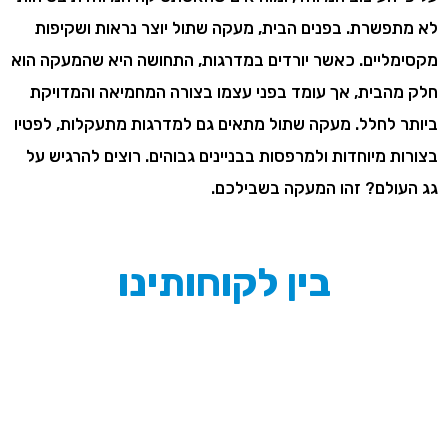
מתמחים באיתור החוזק הרצוי לכל חומר המותקן במעקה שתול,
על פי העיצוב המיוחד, ומוודאים שהאסתטיקה המיוחדת בטיחות
לא מתפשרת. בפנים הבית, מעקה שתול יוצר נראות ושקיפות
מקסימליים. כאשר יורדים במדרגות, התחושה היא שהמעקה הוא
חלק מהבית, אך עומד בפני עצמו בצורה המחמיאה והמדויקת
ביותר לחלל. מעקה שתול מתאים גם למדרגות מתעקלות, לפטיו
בצורות מיוחדות ולמרפסות בבניינים גבוהים. רוצים להרגיש על
גג העולם? זהו המעקה בשבילכם.
בין לקוחותינו