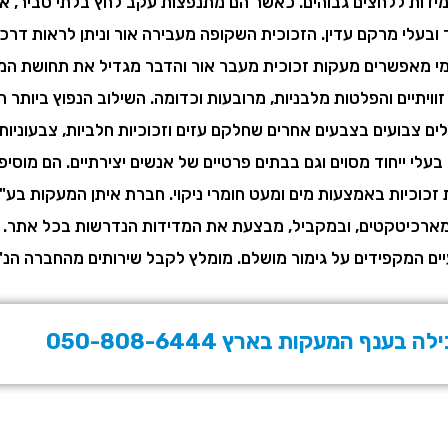
ידות ללחצים גבוהים. כאשר הם מתנפצות עקב לחץ בלתי סביר, אזי
ובעלי מרקם עדין. הזכוכית השקופה מעבירה אור וניתן לראות דרכה
ימי מאפשרים מעקות זכוכית מעבר אור והדבר מגדיל את תחושת המ
ו זוויתיים והפלטות מלבניות, מרובעות וכדומה. השילוב הנפוץ ביותר
לים צבועים בצבעים אחרים שחלקם עזים וזכוכיות חלביות, צבעוניות
עלי ייחוד מסוים וגם בבתים פרטיים של אנשים יצירתיים. הם מוסיפ
זכוכיות באמצעות מים ומעט חומרי ניקוי. חברת איתן המעקות בע"מ
 מארכיטקטים, ובמקביל, מבצעת את המדידות הנדרשות בכל אתר. 
יים המקפידים על גימור מושלם. מומלץ לקבל שירותים מהחברה הנ"
ף המעקות בארץ 050-808-6444