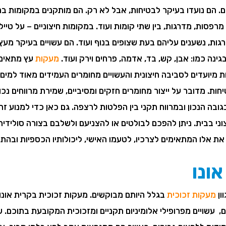
ם. הם נועדו בעיקר לבטיחות, אבל לא רק. הם מותקנים במקומות בה
רפסות, מדרגות, בין שתי קומות ועוד. במקומות חיצוניים – על טייל
גות, נשענים עליהם בעת שצופים בנוף ועוד. הם עשויים בעיקר מעץ,
ינה כמו: אבן, קש, בד, אדמה, פרחים וירק ועוד.
מעקות
עץ מתאימים
ות מיועדים לסביבה חיצונית והעשויים מחומרים העמידים מאוד למים 
טיחות. מדובר על ייצור מחומרים חזקים ומסיביים, שמירת מרווחים נכ
בה הנכון ובמרווח תקני בין הפלטות לרצפה. גם כאן כדי למנוע זח
י בבית. ניתן להפכם לבולטים או להצניעם ולשלבם בצורה סולידית. 
 את אלו המתאימים לצרכיו, לטעמו האישי, ליכולותיו הכספיות ובהת
ונו
ון
מעקות זכוכית
בגלל היותם מבוקשים. מעקות זכוכית בקרית אונו 
עשויים מפרופילי אלומיניום תקניים ומזכוכית המקובעת בתוכם. שני