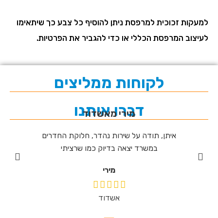
למעקות זכוכית למרפסת ניתן להוסיף כל צבע כך שיתאימו
לעיצוב המרפסת הכללי או כדי להגביר את הפרטיות.
לקוחות ממליצים
דברו איתנו
אברהם מאשדוד
דרים
תודה ענקית והמלצה לחברת איתן המעקות.
תודה 
המקצועיות, ההשקעה, היחס והסבלנות של
מהרגע 
הצוות הניהולי הרשימה אותנו לאורך כל הדרך.
כפי שנא
וההתקנה הנקייה והמושלמת של מעקות הזכוכית
שהו
הפתיעה אף יותר.
אברהם