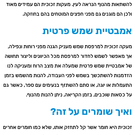
לחלוטין ובו זמנית מאפשרים צפייה פתוחה אל הנוף כך
שהסקרנות לבדוק ״מה יש בצד השני״ מתפוגגת והופכת
להשתאות מהנוף הנראה לעין. מעקות זכוכית הם עמידים מאוד
ולכן הם מוגנים גם מפני חפצים המוטחים בהם בחוזקה.
אמבטיית שמש פרטית
מעקה זכוכית למרפסת שמש מעניק הגנה מפני רוחות ונפילה,
אך מאפשר לשמש לחדור למרפסת מכל הכיוונים וליצור תחושה
של אמבטיית שמש פרטית שמעלה את מצב הרוח ומעניקה לנו
הזדמנות להשתכשך בשמש לפני העבודה, להנות מהשמש בזמן
התעמלות או יוגה, או סתם להשתזף בנעימים עם ספר, כאשר גם
על כסאות שוכבים, בזמן הקריאה, ניתן להנות מהנוף.
ואיך שומרים על זה?