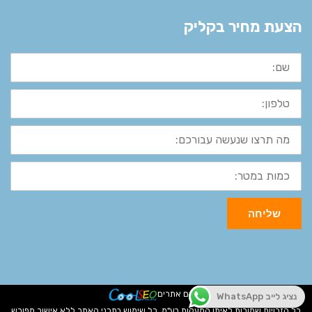
הצעת מחיר בקליק
שם:
טלפון:
מה
תרצו
שנעשה
עבורכם:
כמות
במטר:
שליחה
קידום אתרים
נציג לייב WhatsApp
כל הזכויות שמורות לאיתן המעקות בע"מ, כל שימוש בתכני האתר ללא אישור מפורש