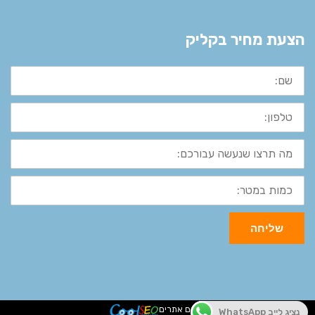
הצעת מחיר בקליק
שם:
טלפון:
מה
תרצו
שנעשה
עבורכם:
כמות
במטר:
שליחה
קידום אתרים
נציג לייב WhatsApp